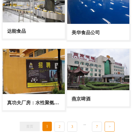
达能食品
美华食品公司
燕京啤酒
真功夫厂房：水性聚氨酯
砂浆地坪
...
首页
1
2
3
7
>